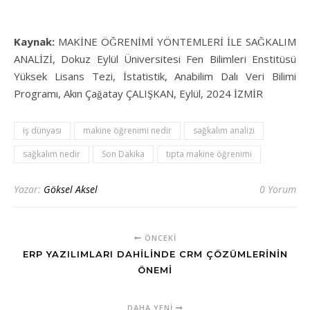
Kaynak:
MAKİNE ÖĞRENİMİ YÖNTEMLERİ İLE SAĞKALIM
ANALİZİ, Dokuz Eylül Üniversitesi Fen Bilimleri Enstitüsü
Yüksek Lisans Tezi, İstatistik, Anabilim Dalı Veri Bilimi
Programı, Akın Çağatay ÇALIŞKAN, Eylül, 2024 İZMİR
iş dünyası
makine öğrenimi nedir
sağkalım analizi
sağkalım nedir
Son Dakika
tıpta makine öğrenimi
Yazar:
Göksel Aksel
0 Yorum
ÖNCEKI
ERP YAZILIMLARI DAHILINDE CRM ÇÖZÜMLERININ
ÖNEMI
DAHA YENI