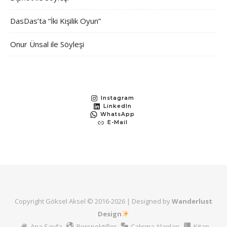
DasDas’ta “İki Kişilik Oyun”
Onur Ünsal ile Söyleşi
Instagram
LinkedIn
WhatsApp
E-Mail
Copyright Göksel Aksel © 2016-
2026 | Designed by
Wanderlust
Design
Ana Sayfa
Perspektifler
Çalışma Alanları
Kitap