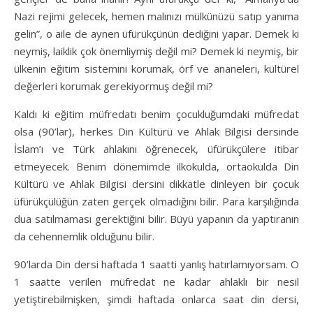
Nazi rejimi gelecek, hemen malınızı mülkünüzü satıp yanıma
gelin”, o aile de aynen üfürükçünün dediğini yapar. Demek ki
neymiş, laiklik çok önemliymiş değil mi? Demek ki neymiş, bir
ülkenin eğitim sistemini korumak, örf ve ananeleri, kültürel
değerleri korumak gerekiyormuş değil mi?
Kaldı ki eğitim müfredatı benim çocukluğumdaki müfredat
olsa (90’lar), herkes Din Kültürü ve Ahlak Bilgisi dersinde
İslam’ı ve Türk ahlakını öğrenecek, üfürükçülere itibar
etmeyecek. Benim dönemimde ilkokulda, ortaokulda Din
Kültürü ve Ahlak Bilgisi dersini dikkatle dinleyen bir çocuk
üfürükçülüğün zaten gerçek olmadığını bilir. Para karşılığında
dua satılmaması gerektiğini bilir. Büyü yapanın da yaptıranın
da cehennemlik olduğunu bilir.
90’larda Din dersi haftada 1 saatti yanlış hatırlamıyorsam. O
1 saatte verilen müfredat ne kadar ahlaklı bir nesil
yetiştirebilmişken, şimdi haftada onlarca saat din dersi,