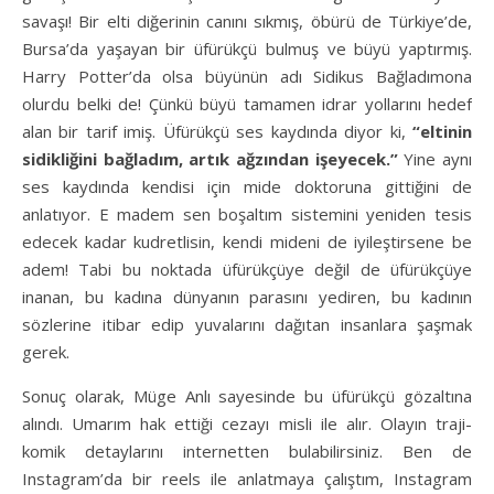
savaşı! Bir elti diğerinin canını sıkmış, öbürü de Türkiye’de,
Bursa’da yaşayan bir üfürükçü bulmuş ve büyü yaptırmış.
Harry Potter’da olsa büyünün adı Sidikus Bağladımona
olurdu belki de! Çünkü büyü tamamen idrar yollarını hedef
alan bir tarif imiş. Üfürükçü ses kaydında diyor ki,
“eltinin
sidikliğini bağladım, artık ağzından işeyecek.”
Yine aynı
ses kaydında kendisi için mide doktoruna gittiğini de
anlatıyor. E madem sen boşaltım sistemini yeniden tesis
edecek kadar kudretlisin, kendi mideni de iyileştirsene be
adem! Tabi bu noktada üfürükçüye değil de üfürükçüye
inanan, bu kadına dünyanın parasını yediren, bu kadının
sözlerine itibar edip yuvalarını dağıtan insanlara şaşmak
gerek.
Sonuç olarak, Müge Anlı sayesinde bu üfürükçü gözaltına
alındı. Umarım hak ettiği cezayı misli ile alır. Olayın traji-
komik detaylarını internetten bulabilirsiniz. Ben de
Instagram’da bir reels ile anlatmaya çalıştım, Instagram