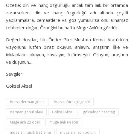
Özetle; din ve inanç özgürlüğü ancak tam laik bir ortamda
zararsızken, din ve inanç özgürlüğü adı altında çeşitli
yapılanmalara, cemaatlere vs göz yumulursa önü alınamaz
tehlikeler doğar. Örneğini bu hafta Müge Anlı’da gördük.
Değerli dostlar, Ulu Önder Gazi Mustafa Kemal Atatürk’ün
vizyonunu lütfen biraz okuyun, anlayın, araştırın. İlke ve
inkılaplarını okuyun, kavrayın, özümseyin. Okuyun, araştırın
ve düşünün…
Sevgiler.
Göksel Aksel
bursa derman gönül
bursa üfürükçü gönül
derman gönül olayı
Göksel Aksel
gökselden hashtag
Müge anlı 22 ocak
müge anlı en son
müge anlı sidik bağlama
müge anlı son bölüm