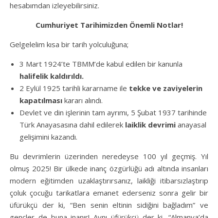
hesabımdan izleyebilirsiniz.
Cumhuriyet Tarihimizden Önemli Notlar!
Gelgelelim kısa bir tarih yolculuğuna;
3 Mart 1924’te TBMM’de kabul edilen bir kanunla
halifelik kaldırıldı.
2 Eylül 1925 tarihli kararname ile
tekke ve zaviyelerin
kapatılması
kararı alındı.
Devlet ve din işlerinin tam ayrımı, 5 Şubat 1937 tarihinde
Türk Anayasasına dahil edilerek
laiklik devrimi
anayasal
gelişimini kazandı.
Bu devrimlerin üzerinden neredeyse 100 yıl geçmiş. Yıl
olmuş 2025! Bir ülkede inanç özgürlüğü adı altında insanları
modern eğitimden uzaklaştırırsanız, laikliği itibarsızlaştırıp
çoluk çocuğu tarikatlara emanet ederseniz sonra gelir bir
üfürükçü der ki, “Ben senin eltinin sidiğini bağladım” ve
gençler de buna inanır! Aynı üfürükçü der ki, “Almanya’da