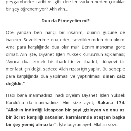
peygamberler tarihi vs gibi dersler varken neden çocuklar
bir şey öğrenemiyor? Ahh ahh…
Dua da Etmeyelim mi?
Öte yandan ben inançlı bir insanım, duanın gücüne de
inanırım. Sevdiklerime dua eder, sevdiklerimden dua alırım.
Ama para karşılığında dua olur mu? Benim inancıma göre
olmaz. Alın işte, Diyanet İşleri Yüksek Kurulu’nun açıklaması;
“Ayrıca dua etmek bir ibadettir ve ibadet, dünyevi bir
menfaat için değil, sadece Allah rızası için yapılır. Bu sebeple
para karşılığında dua yapılması ve yaptırılması
dinen caiz
değildir
.”
Hadi bana inanmadınız, hadi diyelim Diyanet İşleri Yüksek
Kurulu’na da inanmadınız. Alın size ayet;
Bakara 174:
“Allah’ın indirdiği kitaptan bir şeyi gizleyen ve onu az
bir ücret karşılığı satanlar, karınlarında ateşten başka
bir şey yemiş olmazlar”.
İşte buyrun ayet. Allah’ın sözü.