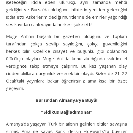
işeteceğini iddia eden üfürükçü aynı zamanda mehdi
geldiğini ve Bursa’da olduğunu, hilafetin yeniden geleceğini
iddia etti. Askerlerim dediği müritlerine de emirler yağdırdığı
ses kayıtları canlı yayında herkesi şoke etti!
Müge Anlı’nın başarılı bir gazeteci olduğunu ve toplum
tarafından çokça sevilip sayıldığını, çokça güvenildiğini
herkes bilir. Özellikle cinayet ve bugünkü gibi dolandırıcı
üfürükçü olayları Müge Anlı’da konu alındığında vaktim el
verdiğince takip etmeye çalışırım. Bu kez yaşanan olay
cidden akıllara durgunluk verecek bir olaydı. Sizler de 21-22
Ocak’taki yayınlara bakar öğrenirsiniz ama kısa bir özet
geçeyim.
Bursa’dan Almanya’ya Büyü!
“Sidikus Bağladımona!”
Almanya’da yaşayan Türk bir ailenin gelinleri eltiler savaşına
girmiş. Ama ne savaş. Sanki dersin Hogwarts’ta büyüler