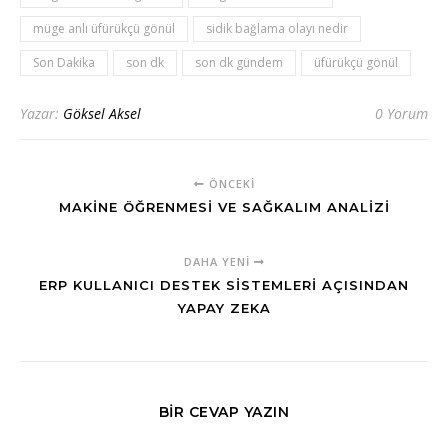
müge anlı üfürükçü gönül
sidik bağlama olayı nedir
Son Dakika
son dk
son dk gündem
üfürükçü gönül
Yazar:
Göksel Aksel
0 Yorum
ÖNCEKI
MAKINE ÖĞRENMESI VE SAĞKALIM ANALIZI
DAHA YENI
ERP KULLANICI DESTEK SISTEMLERI AÇISINDAN
YAPAY ZEKA
BIR CEVAP YAZIN