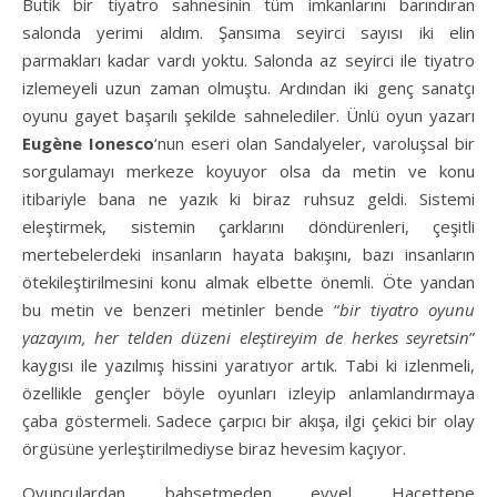
Butik bir tiyatro sahnesinin tüm imkanlarını barındıran
salonda yerimi aldım. Şansıma seyirci sayısı iki elin
parmakları kadar vardı yoktu. Salonda az seyirci ile tiyatro
izlemeyeli uzun zaman olmuştu. Ardından iki genç sanatçı
oyunu gayet başarılı şekilde sahnelediler. Ünlü oyun yazarı
Eugène Ionesco
‘nun eseri olan Sandalyeler, varoluşsal bir
sorgulamayı merkeze koyuyor olsa da metin ve konu
itibariyle bana ne yazık ki biraz ruhsuz geldi. Sistemi
eleştirmek, sistemin çarklarını döndürenleri, çeşitli
mertebelerdeki insanların hayata bakışını, bazı insanların
ötekileştirilmesini konu almak elbette önemli. Öte yandan
bu metin ve benzeri metinler bende “
bir tiyatro oyunu
yazayım, her telden düzeni eleştireyim de herkes seyretsin
”
kaygısı ile yazılmış hissini yaratıyor artık. Tabi ki izlenmeli,
özellikle gençler böyle oyunları izleyip anlamlandırmaya
çaba göstermeli. Sadece çarpıcı bir akışa, ilgi çekici bir olay
örgüsüne yerleştirilmediyse biraz hevesim kaçıyor.
Oyunculardan bahsetmeden evvel Hacettepe