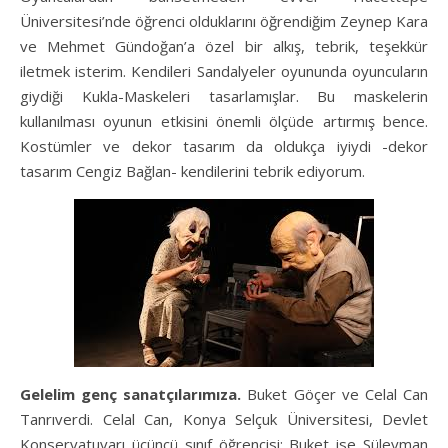
Üniversitesi’nde öğrenci olduklarını öğrendiğim Zeynep Kara
ve Mehmet Gündoğan’a özel bir alkış, tebrik, teşekkür
iletmek isterim. Kendileri Sandalyeler oyununda oyuncuların
giydiği Kukla-Maskeleri tasarlamışlar. Bu maskelerin
kullanılması oyunun etkisini önemli ölçüde artırmış bence.
Kostümler ve dekor tasarım da oldukça iyiydi -dekor
tasarım Cengiz Bağlan- kendilerini tebrik ediyorum.
Gelelim genç sanatçılarımıza.
Buket Göçer ve Celal Can
Tanrıverdi. Celal Can, Konya Selçuk Üniversitesi, Devlet
Konservatuvarı üçüncü sınıf öğrencisi; Buket ise Süleyman