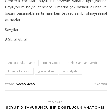
Gencecik çocuklar, büyük bir hevesle sanatla uğraşıyorlar.
Bayılıyorum böyle gençlere. Umarım çok başarılı olurlar ve
başarı basamaklarını tırmanırken tevazu sahibi olmayı ihmal
etmezler.
Sevgiler…
Göksel Aksel
Ankara kültür sanat
Buket Göçer
Celal Can Tanrıverdi
Eugène Ionesco
gökselaksel
sandalyeler
Yazar:
Göksel Aksel
0 Yorum
ÖNCEKI
SOYUT DIŞAVURUMCU BIR DOSTLUĞUN ANATOMISI