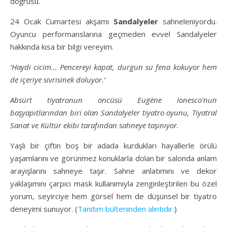
doğrusu.
24 Ocak Cumartesi akşamı
Sandalyeler
sahneleniyordu.
Oyuncu performanslarına geçmeden evvel Sandalyeler
hakkında kısa bir bilgi vereyim.
‘Haydi cicim… Pencereyi kapat, durgun su fena kokuyor hem
de içeriye sivrisinek doluyor.’
Absürt tiyatronun öncüsü Eugène Ionesco’nun
başyapıtlarından biri olan Sandalyeler tiyatro oyunu, Tiyatral
Sanat ve Kültür ekib
i tarafından sahneye taşınıyor.
Yaşlı bir çiftin boş bir adada kurdukları hayallerle örülü
yaşamlarını ve görünmez konuklarla dolan bir salonda anlam
arayışlarını sahneye taşır. Sahne anlatımını ve dekor
yaklaşımını çarpıcı mask kullanımıyla zenginleştirilen bu özel
yorum, seyirciye hem görsel hem de düşünsel bir tiyatro
deneyimi sunuyor.
(
Tanıtım bülteninden alıntıdır.
)