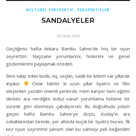
,
KÜLTÜREL PERSPEKTIF
PERSPEKTIFLER
SANDALYELER
28 Ocak 2026
Geçtiğimiz hafta Ankara Bambu Sahne’de hoş bir oyun
seyrettim. Naçizane yorumlarımı, hislerimi ve genel
gözlemlerimi paylaşmak istedim.
Beni takip eden butik, niş, seçkin, sadık bir kitlem var yıllardır
#şükür
Onlar bilirler ki uzun yıllar tiyatro ve film
eleştirileri yazdım önemli yerlerde. Hem kariyer hem eğitim
derken ara verdiğim kültür-sanat yorumlama hobime bir
süredir geri dönmeye çabalıyorum. Bu doğrultuda yolum
geçen hafta Bambu Sahne’ye düştü. Kızılay’ın ara
sokaklarından birinde, yer altında küçük bir tiyatro burası. İlk
kez oyun seyretme şansım olan bu sahneyi pek beğendim