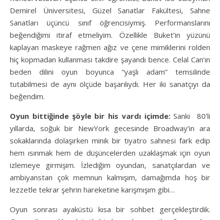
Demirel Üniversitesi, Güzel Sanatlar Fakültesi, Sahne
Sanatları üçüncü sınıf öğrencisiymiş. Performanslarını
beğendiğimi itiraf etmeliyim. Özellikle Buket’in yüzünü
kaplayan maskeye rağmen ağız ve çene mimiklerini rolden
hiç kopmadan kullanması takdire şayandı bence. Celal Can’ın
beden dilini oyun boyunca “yaşlı adam” temsilinde
tutabilmesi de aynı ölçüde başarılıydı. Her iki sanatçıyı da
beğendim.
Oyun bittiğinde şöyle bir his vardı içimde:
Sanki 80’li
yıllarda, soğuk bir NewYork gecesinde Broadway’in ara
sokaklarında dolaşırken minik bir tiyatro sahnesi fark edip
hem ısınmak hem de düşüncelerden uzaklaşmak için oyun
izlemeye girmişim. İzlediğim oyundan, sanatçılardan ve
ambiyanstan çok memnun kalmışım, damağımda hoş bir
lezzetle tekrar şehrin hareketine karışmışım gibi…
Oyun sonrası ayaküstü kısa bir sohbet gerçekleştirdik.