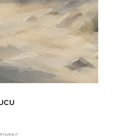
YUCU
4 Cuma //