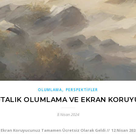
,
OLUMLAMA
PERSPEKTIFLER
TALIK OLUMLAMA VE EKRAN KORU
8 Nisan 2024
 Ekran Koruyucunuz Tamamen Ücretsiz Olarak Geldi // 12 Nisan 202