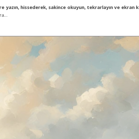
e yazın, hissederek, sakince okuyun, tekrarlayın ve ekran 
ara…