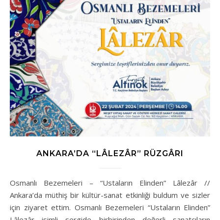
ANKARA’DA “LÂLEZÂR” RÜZGÂRI
Osmanlı Bezemeleri – “Ustaların Elinden” Lâlezâr //
Ankara’da müthiş bir kültür-sanat etkinliği buldum ve sizler
için ziyaret ettim. Osmanlı Bezemeleri “Ustaların Elinden”
Lâlezâr isimli sergide birbirinden değerli sanatçıların