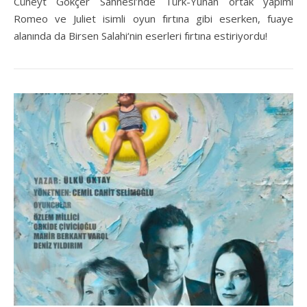
Cüneyt Gökçer Sahnesi’nde Türk-Yunan ortak yapımı
Romeo ve Juliet isimli oyun fırtına gibi eserken, fuaye
alanında da Birsen Salahi‘nin eserleri fırtına estiriyordu!