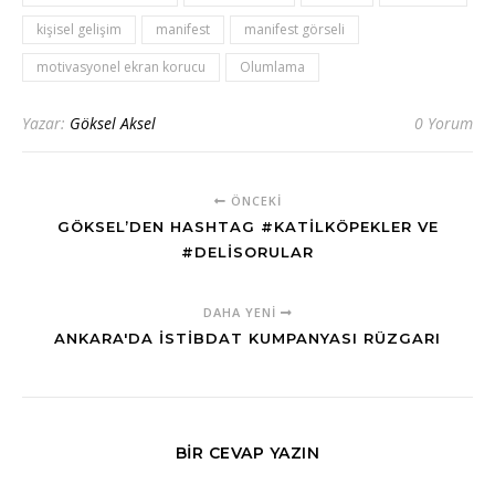
kişisel gelişim
manifest
manifest görseli
motivasyonel ekran korucu
Olumlama
Yazar:
Göksel Aksel
0 Yorum
ÖNCEKI
GÖKSEL’DEN HASHTAG #KATILKÖPEKLER VE
#DELISORULAR
DAHA YENI
ANKARA'DA İSTIBDAT KUMPANYASI RÜZGARI
BIR CEVAP YAZIN