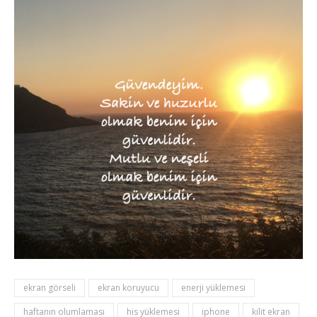
ekran görseli
ekran koruyucu
enerji yüklemesi
haftanın olumlaması
his yüklemesi
iphone
kilit ekran