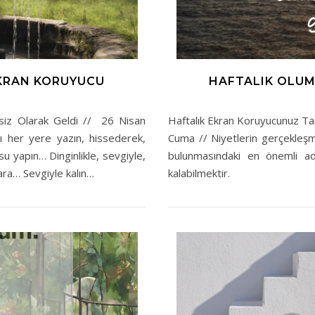
KRAN KORUYUCU
HAFTALIK OLU
iz Olarak Geldi // 26 Nisan
Haftalık Ekran Koruyucunuz T
her yere yazın, hissederek,
Cuma // Niyetlerin gerçekleşme
u yapın… Dinginlikle, sevgiyle,
bulunmasındaki en önemli a
ara… Sevgiyle kalın…
kalabilmektir.