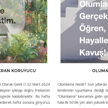
KRAN KORUYUCU
OLUMA
 Olarak Geldi // 22 Mart 2024
Olumlama Nedir? Son yıllarda h
ışının iyileşip doğru frekansın
kimilerinin uyumlama dediği ki
ngede kalabilmektir. Bu hafta
“Olumlama” kavramını gelin iş
 ederek hafta sonuna giriyoruz
hala ilk 50’de yer alan yüksek 