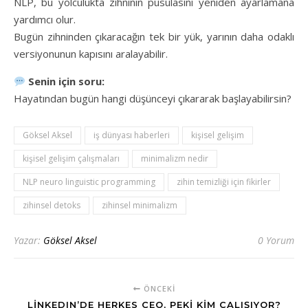
NLP, bu yolculukta zihninin pusulasını yeniden ayarlamana
yardımcı olur.
Bugün zihninden çıkaracağın tek bir yük, yarının daha odaklı
versiyonunun kapısını aralayabilir.
Senin için soru:
Hayatından bugün hangi düşünceyi çıkararak başlayabilirsin?
Göksel Aksel
iş dünyası haberleri
kişisel gelişim
kişisel gelişim çalışmaları
minimalizm nedir
NLP neuro linguistic programming
zihin temizliği için fikirler
zihinsel detoks
zihinsel minimalizm
Yazar:
Göksel Aksel
0 Yorum
ÖNCEKI
LINKEDIN’DE HERKES CEO, PEKI KIM ÇALIŞIYOR?