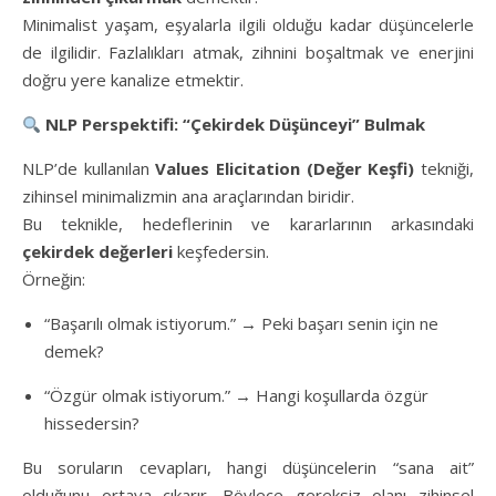
Minimalist yaşam, eşyalarla ilgili olduğu kadar düşüncelerle
de ilgilidir. Fazlalıkları atmak, zihnini boşaltmak ve enerjini
doğru yere kanalize etmektir.
NLP Perspektifi: “Çekirdek Düşünceyi” Bulmak
NLP’de kullanılan
Values Elicitation (Değer Keşfi)
tekniği,
zihinsel minimalizmin ana araçlarından biridir.
Bu teknikle, hedeflerinin ve kararlarının arkasındaki
çekirdek değerleri
keşfedersin.
Örneğin:
“Başarılı olmak istiyorum.” → Peki başarı senin için ne
demek?
“Özgür olmak istiyorum.” → Hangi koşullarda özgür
hissedersin?
Bu soruların cevapları, hangi düşüncelerin “sana ait”
olduğunu ortaya çıkarır. Böylece gereksiz olanı zihinsel