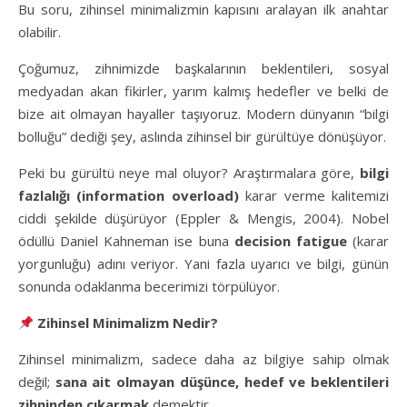
Bu soru, zihinsel minimalizmin kapısını aralayan ilk anahtar
olabilir.
Çoğumuz, zihnimizde başkalarının beklentileri, sosyal
medyadan akan fikirler, yarım kalmış hedefler ve belki de
bize ait olmayan hayaller taşıyoruz. Modern dünyanın “bilgi
bolluğu” dediği şey, aslında zihinsel bir gürültüye dönüşüyor.
Peki bu gürültü neye mal oluyor? Araştırmalara göre,
bilgi
fazlalığı (information overload)
karar verme kalitemizi
ciddi şekilde düşürüyor (Eppler & Mengis, 2004). Nobel
ödüllü Daniel Kahneman ise buna
decision fatigue
(karar
yorgunluğu) adını veriyor. Yani fazla uyarıcı ve bilgi, günün
sonunda odaklanma becerimizi törpülüyor.
Zihinsel Minimalizm Nedir?
Zihinsel minimalizm, sadece daha az bilgiye sahip olmak
değil;
sana ait olmayan düşünce, hedef ve beklentileri
zihninden çıkarmak
demektir.