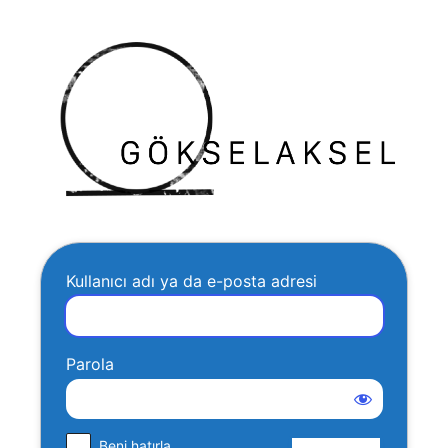
Oturum
Gök
aç
Kullanıcı adı ya da e-posta adresi
Parola
Beni hatırla